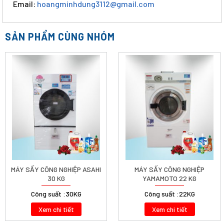
Email:
hoangminhdung3112@gmail.com
SẢN PHẨM CÙNG NHÓM
MÁY SẤY CÔNG NGHIỆP ASAHI
MÁY SẤY CÔNG NGHIỆP
30 KG
YAMAMOTO 22 KG
Công suất :
30KG
Công suất :
22KG
Xem chi tiết
Xem chi tiết