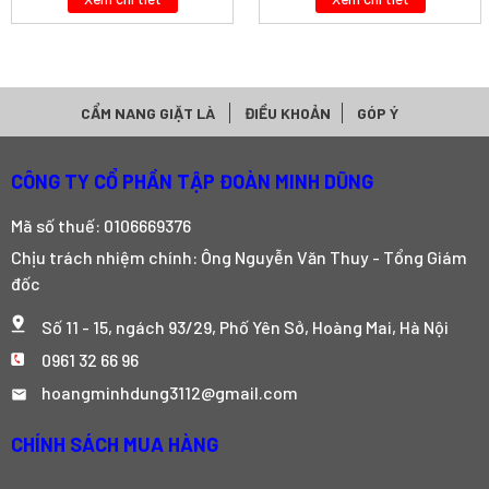
CẨM NANG GIẶT LÀ
ĐIỀU KHOẢN
GÓP Ý
CÔNG TY CỔ PHẦN TẬP ĐOÀN MINH DŨNG
Mã số thuế: 0106669376
Chịu trách nhiệm chính: Ông Nguyễn Văn Thuy - Tổng Giám
đốc
Số 11 - 15, ngách 93/29, Phố Yên Sở, Hoàng Mai, Hà Nội
0961 32 66 96
hoangminhdung3112@gmail.com
CHÍNH SÁCH MUA HÀNG