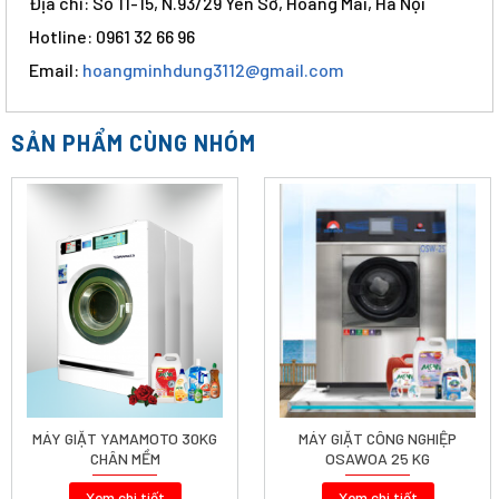
Địa chỉ: Số 11-15, N.93/29 Yên Sở, Hoàng Mai, Hà Nội
Hotline: 0961 32 66 96
Email:
hoangminhdung3112@gmail.com
SẢN PHẨM CÙNG NHÓM
MÁY GIẶT YAMAMOTO 30KG
MÁY GIẶT CÔNG NGHIỆP
CHÂN MỀM
OSAWOA 25 KG
Xem chi tiết
Xem chi tiết