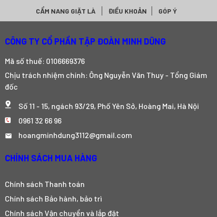
CẨM NANG GIẶT LÀ
ĐIỀU KHOẢN
GÓP Ý
CÔNG TY CỔ PHẦN TẬP ĐOÀN MINH DŨNG
Mã số thuế: 0106669376
Chịu trách nhiệm chính: Ông Nguyễn Văn Thuy - Tổng Giám
đốc
Số 11 - 15, ngách 93/29, Phố Yên Sở, Hoàng Mai, Hà Nội
0961 32 66 96
hoangminhdung3112@gmail.com
CHÍNH SÁCH MUA HÀNG
Chính sách Thanh toán
Chính sách Bảo hành, bảo trì
Chính sách Vận chuyển và lắp đặt