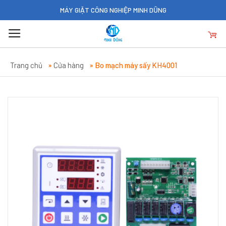
Skip
MÁY GIẶT CÔNG NGHIỆP MINH DŨNG
to
content
Trang chủ
»
Cửa hàng
»
Bo mạch máy sấy KH4001