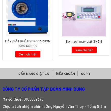
MÁY GIẶT KHÔ HYDROCARBON
Bo mạch máy giặt SK319
10KG OSH-10
Xem chi tiết
Xem chi tiết
CẨM NANG GIẶT LÀ
ĐIỀU KHOẢN
GÓP Ý
CÔNG TY CỔ PHẦN TẬP ĐOÀN MINH DŨNG
Mã số thuế: 0106669376
Chịu trách nhiệm chính: Ông Nguyễn Văn Thuy - Tổng Giám