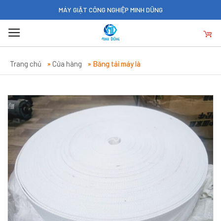
Skip
MÁY GIẶT CÔNG NGHIỆP MINH DŨNG
to
content
Trang chủ
»
Cửa hàng
»
Băng tải máy là