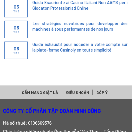
Guida Esauriente ai Casino Italiani Non AAMS per i
05
Giocatori Professionisti Online
Th8
Les stratégies novatrices pour développer des
03
machines à sous performantes de nos jours
Th8
Guide exhaustif pour accéder à votre compte sur
03
la plate-forme Casinoly en toute simplicité
Th8
CẨM NANG GIẶT LÀ
ĐIỀU KHOẢN
GÓP Ý
CÔNG TY CỔ PHẦN TẬP ĐOÀN MINH DŨNG
Mã số thuế: 0106669376
Chịu trách nhiệm chính: Ông Nguyễn Văn Thuy - Tổng Giám