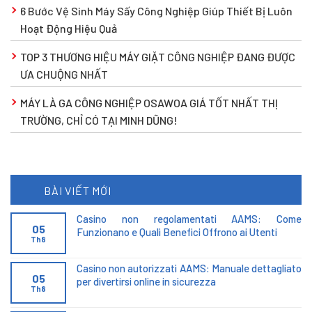
6 Bước Vệ Sinh Máy Sấy Công Nghiệp Giúp Thiết Bị Luôn
Hoạt Động Hiệu Quả
TOP 3 THƯƠNG HIỆU MÁY GIẶT CÔNG NGHIỆP ĐANG ĐƯỢC
ƯA CHUỘNG NHẤT
MÁY LÀ GA CÔNG NGHIỆP OSAWOA GIÁ TỐT NHẤT THỊ
TRƯỜNG, CHỈ CÓ TẠI MINH DŨNG!
BÀI VIẾT MỚI
Casino non regolamentati AAMS: Come
05
Funzionano e Quali Benefici Offrono ai Utenti
Th8
Casino non autorizzati AAMS: Manuale dettagliato
05
per divertirsi online in sicurezza
Th8