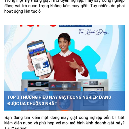
Trong một hệ thống giặt là chuyên nghiệp, máy sấy công nghiệp
đóng vai trò quan trọng không kém máy giặt. Tuy nhiên, do phải
hoạt động liên tục ở
TOP 3 THƯƠNG HIỆU MÁY GIẶT CÔNG NGHIỆP ĐANG
ĐƯỢC ƯA CHUỘNG NHẤT
Bạn đang tìm kiếm một dòng máy giặt công nghiệp bền bỉ, tiết
kiệm điện nước và phù hợp với mọi mô hình kinh doanh giặt sấy?
Tại Máy giặt