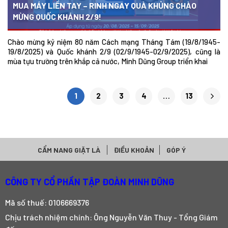
MUA MÁY LIỀN TAY – RINH NGAY QUÀ KHỦNG CHÀO
MỪNG QUỐC KHÁNH 2/9!
Chào mừng kỷ niệm 80 năm Cách mạng Tháng Tám (19/8/1945-
19/8/2025) và Quốc khánh 2/9 (02/9/1945-02/9/2025), cũng là
mùa tựu trường trên khắp cả nước, Minh Dũng Group triển khai
1
2
3
4
…
13
CẨM NANG GIẶT LÀ
ĐIỀU KHOẢN
GÓP Ý
CÔNG TY CỔ PHẦN TẬP ĐOÀN MINH DŨNG
Mã số thuế: 0106669376
Chịu trách nhiệm chính: Ông Nguyễn Văn Thuy - Tổng Giám