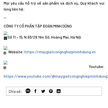
Mọi yêu cầu hỗ trợ về sản phẩm và dịch vụ, Quý khách vui
lòng liên hệ:
—
CÔNG TY CỔ PHẦN TẬP ĐOÀN MINH DŨNG
Số 11 – 15, N.93/29 Yên Sở, Hoàng Mai, Hà Nội
Website:
https://maygiatcongnghiepminhdung.vn
Youtube:
https://www.youtube.com/@maygiatcongnghiepminhdung
Chia sẻ: