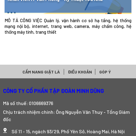
MÔ TẢ CÔNG VIỆC Quản lý, vận hành cơ sở hạ tầng, hệ thống
mạng nội bộ, internet, trang web, camera, máy chấm công, hệ
thống máy tính, trang thiết
CẨM NANG GIẶT LÀ
ĐIỀU KHOẢN
GÓP Ý
CÔNG TY CỔ PHẦN TẬP ĐOÀN MINH DŨNG
Mã số thuế: 0106669376
Chịu trách nhiệm chính: Ông Nguyễn Văn Thuy - Tổng Giám
đốc
Số 11 - 15, ngách 93/29, Phố Yên Sở, Hoàng Mai, Hà Nội