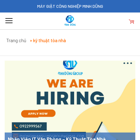
Skip
MÁY GIẶT CÔNG NGHIỆP MINH DŨNG
to
content
Trang chủ
»
kỹ thuật tòa nhà
Hãy bật chức năng breadcrumb trong yoat seo để sử dụng
Nhân Viên IT Văn Phòng – Kỹ Thuật Tòa Nhà