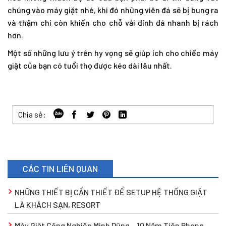
chúng vào máy giặt nhé, khi đó những viên đá sẽ bị bung ra
và thậm chí còn khiến cho chỗ vải đính đá nhanh bị rách
hơn.
Một số những lưu ý trên hy vọng sẽ giúp ích cho chiếc máy
giặt của bạn có tuổi thọ được kéo dài lâu nhất.
Chia sẻ:
CÁC TIN LIÊN QUAN
NHỮNG THIẾT BỊ CẦN THIẾT ĐỂ SETUP HỆ THỐNG GIẶT
LÀ KHÁCH SẠN, RESORT
Máy Giặt Công Nghiệp Minh Dũng – 10 Năm Tiên Phong