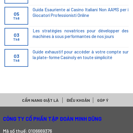
Guida Esauriente ai Casino Italiani Non AAMS per i
05
Giocatori Professionisti Online
Th8
Les stratégies novatrices pour développer des
03
machines à sous performantes de nos jours
Th8
Guide exhaustif pour accéder à votre compte sur
03
la plate-forme Casinoly en toute simplicité
Th8
CẨM NANG GIẶT LÀ
ĐIỀU KHOẢN
GÓP Ý
CÔNG TY CỔ PHẦN TẬP ĐOÀN MINH DŨNG
Mã số thuế: 0106669376