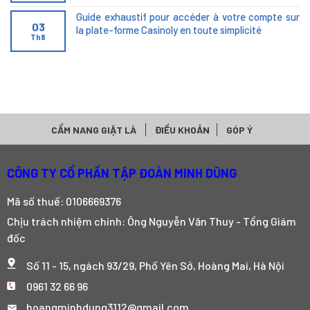
Guide exhaustif pour accéder à votre compte sur
03
la plate-forme Casinoly en toute simplicité
Th8
CẨM NANG GIẶT LÀ
ĐIỀU KHOẢN
GÓP Ý
CÔNG TY CỔ PHẦN TẬP ĐOÀN MINH DŨNG
Mã số thuế: 0106669376
Chịu trách nhiệm chính: Ông Nguyễn Văn Thuy - Tổng Giám
đốc
Số 11 - 15, ngách 93/29, Phố Yên Sở, Hoàng Mai, Hà Nội
0961 32 66 96
hoangminhdung3112@gmail.com