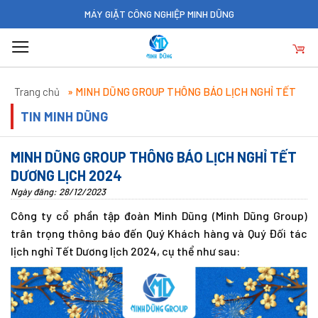
Skip
MÁY GIẶT CÔNG NGHIỆP MINH DŨNG
to
content
Trang chủ
»
MINH DŨNG GROUP THÔNG BÁO LỊCH NGHỈ TẾT
DƯƠNG LỊCH 2024
TIN MINH DŨNG
MINH DŨNG GROUP THÔNG BÁO LỊCH NGHỈ TẾT
DƯƠNG LỊCH 2024
Ngày đăng: 28/12/2023
Công ty cổ phần tập đoàn Minh Dũng (Minh Dũng Group)
trân trọng thông báo đến Quý Khách hàng và Quý Đối tác
lịch nghỉ Tết Dương lịch 2024, cụ thể như sau: