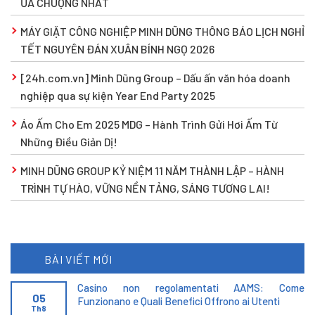
ƯA CHUỘNG NHẤT
MÁY GIẶT CÔNG NGHIỆP MINH DŨNG THÔNG BÁO LỊCH NGHỈ
TẾT NGUYÊN ĐÁN XUÂN BÍNH NGỌ 2026
[24h.com.vn] Minh Dũng Group – Dấu ấn văn hóa doanh
nghiệp qua sự kiện Year End Party 2025
Áo Ấm Cho Em 2025 MDG – Hành Trình Gửi Hơi Ấm Từ
Những Điều Giản Dị!
MINH DŨNG GROUP KỶ NIỆM 11 NĂM THÀNH LẬP – HÀNH
TRÌNH TỰ HÀO, VỮNG NỀN TẢNG, SÁNG TƯƠNG LAI!
BÀI VIẾT MỚI
Casino non regolamentati AAMS: Come
05
Funzionano e Quali Benefici Offrono ai Utenti
Th8