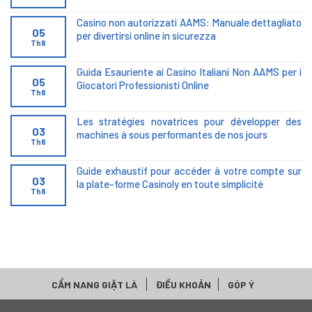
Casino non autorizzati AAMS: Manuale dettagliato
05
per divertirsi online in sicurezza
Th8
Guida Esauriente ai Casino Italiani Non AAMS per i
05
Giocatori Professionisti Online
Th8
Les stratégies novatrices pour développer des
03
machines à sous performantes de nos jours
Th8
Guide exhaustif pour accéder à votre compte sur
03
la plate-forme Casinoly en toute simplicité
Th8
CẨM NANG GIẶT LÀ
ĐIỀU KHOẢN
GÓP Ý