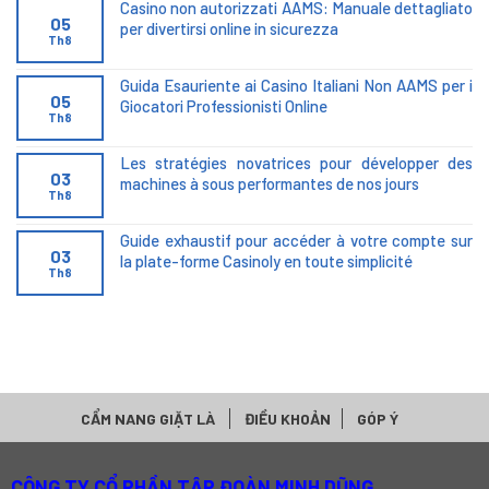
Casino non autorizzati AAMS: Manuale dettagliato
05
per divertirsi online in sicurezza
Th8
Guida Esauriente ai Casino Italiani Non AAMS per i
05
Giocatori Professionisti Online
Th8
Les stratégies novatrices pour développer des
03
machines à sous performantes de nos jours
Th8
Guide exhaustif pour accéder à votre compte sur
03
la plate-forme Casinoly en toute simplicité
Th8
CẨM NANG GIẶT LÀ
ĐIỀU KHOẢN
GÓP Ý
CÔNG TY CỔ PHẦN TẬP ĐOÀN MINH DŨNG