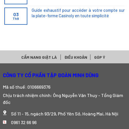
Guide exhaustif pour accéder à votre compte sur
03
la plate-forme Casinoly en toute simplicité
Th8
CẨM NANG GIẶT LÀ
ĐIỀU KHOẢN
GÓP Ý
CÔNG TY CỔ PHẦN TẬP ĐOÀN MINH DŨNG
Mã số thuế: 0106669376
Chịu trách nhiệm chính: Ông Nguyễn Văn Thuy - Tổng Giám
đốc
Số 11 - 15, ngách 93/29, Phố Yên Sở, Hoàng Mai, Hà Nội
0961 32 66 96