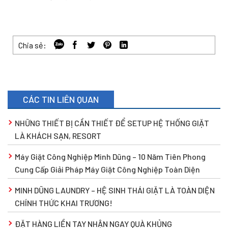
Chia sẻ:
CÁC TIN LIÊN QUAN
NHỮNG THIẾT BỊ CẦN THIẾT ĐỂ SETUP HỆ THỐNG GIẶT
LÀ KHÁCH SẠN, RESORT
Máy Giặt Công Nghiệp Minh Dũng – 10 Năm Tiên Phong
Cung Cấp Giải Pháp Máy Giặt Công Nghiệp Toàn Diện
MINH DŨNG LAUNDRY – HỆ SINH THÁI GIẶT LÀ TOÀN DIỆN
CHÍNH THỨC KHAI TRƯƠNG!
ĐẶT HÀNG LIỀN TAY NHẬN NGAY QUÀ KHỦNG