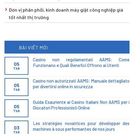
Đơn vị phân phối, kinh doanh máy giặt công nghiệp giá
tốt nhất thị trường
BÀI VIẾT MỚI
Casino non regolamentati AAMS: Come
05
Funzionano e Quali Benefici Offrono ai Utenti
Th8
Casino non autorizzati AAMS: Manuale dettagliato
05
per divertirsi online in sicurezza
Th8
Guida Esauriente ai Casino Italiani Non AAMS per i
05
Giocatori Professionisti Online
Th8
Les stratégies novatrices pour développer des
03
machines à sous performantes de nos jours
Th8