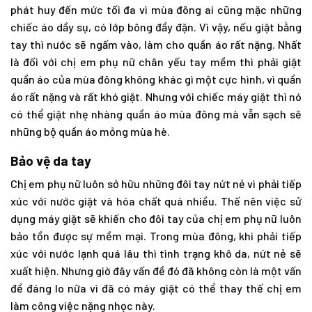
phát huy đến mức tối đa vì mùa đông ai cũng mặc những
chiếc áo dầy sụ, có lớp bông đầy đặn. Vì vậy, nếu giặt bằng
tay thì nước sẽ ngấm vào, làm cho quần áo rất nặng. Nhất
là đối với chị em phụ nữ chân yếu tay mềm thì phải giặt
quần áo của mùa đông không khác gì một cực hình, vì quần
áo rất nặng và rất khó giặt. Nhưng với chiếc máy giặt thì nó
có thể giặt nhẹ nhàng quần áo mùa đông mà vẫn sạch sẽ
những bộ quần áo mỏng mùa hè.
Bảo vệ da tay
Chị em phụ nữ luôn sở hữu những đôi tay nứt nẻ vì phải tiếp
xúc với nước giặt và hóa chất quá nhiều. Thế nên việc sử
dụng máy giặt sẽ khiến cho đôi tay của chị em phụ nữ luôn
bảo tồn được sự mềm mại. Trong mùa đông, khi phải tiếp
xúc với nước lạnh quá lâu thì tình trạng khô da, nứt nẻ sẽ
xuất hiện. Nhưng giờ đây vấn đề đó đã không còn là một vấn
đề đáng lo nữa vì đã có máy giặt có thể thay thế chị em
làm công việc nặng nhọc này.