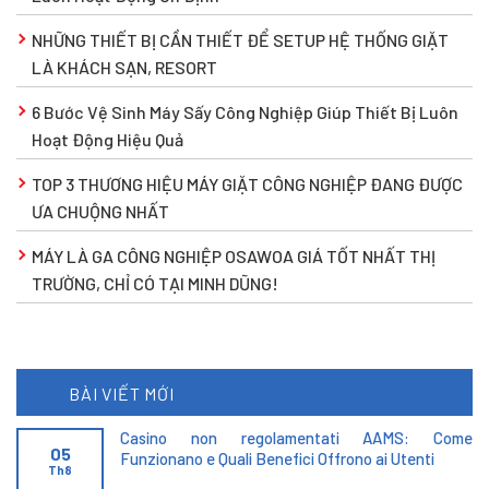
NHỮNG THIẾT BỊ CẦN THIẾT ĐỂ SETUP HỆ THỐNG GIẶT
LÀ KHÁCH SẠN, RESORT
6 Bước Vệ Sinh Máy Sấy Công Nghiệp Giúp Thiết Bị Luôn
Hoạt Động Hiệu Quả
TOP 3 THƯƠNG HIỆU MÁY GIẶT CÔNG NGHIỆP ĐANG ĐƯỢC
ƯA CHUỘNG NHẤT
MÁY LÀ GA CÔNG NGHIỆP OSAWOA GIÁ TỐT NHẤT THỊ
TRƯỜNG, CHỈ CÓ TẠI MINH DŨNG!
BÀI VIẾT MỚI
Casino non regolamentati AAMS: Come
05
Funzionano e Quali Benefici Offrono ai Utenti
Th8