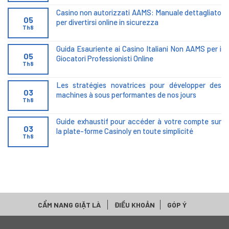
Casino non autorizzati AAMS: Manuale dettagliato
05
per divertirsi online in sicurezza
Th8
Guida Esauriente ai Casino Italiani Non AAMS per i
05
Giocatori Professionisti Online
Th8
Les stratégies novatrices pour développer des
03
machines à sous performantes de nos jours
Th8
Guide exhaustif pour accéder à votre compte sur
03
la plate-forme Casinoly en toute simplicité
Th8
CẨM NANG GIẶT LÀ
ĐIỀU KHOẢN
GÓP Ý