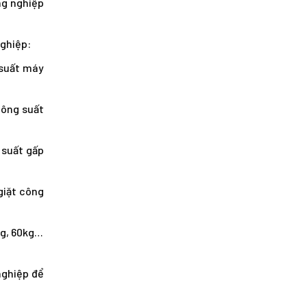
ông nghiệp
nghiệp:
 suất máy
công suất
 suất gấp
giặt công
kg, 60kg…
nghiệp để