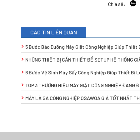
Chia sẻ:
CÁC TIN LIÊN QUAN
5 Bước Bảo Dưỡng Máy Giặt Công Nghiệp Giúp Thiết 
NHỮNG THIẾT BỊ CẦN THIẾT ĐỂ SETUP HỆ THỐNG G
6 Bước Vệ Sinh Máy Sấy Công Nghiệp Giúp Thiết Bị 
TOP 3 THƯƠNG HIỆU MÁY GIẶT CÔNG NGHIỆP ĐANG 
MÁY LÀ GA CÔNG NGHIỆP OSAWOA GIÁ TỐT NHẤT THỊ