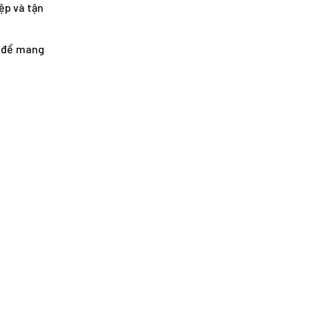
ệp và tận
t để mang