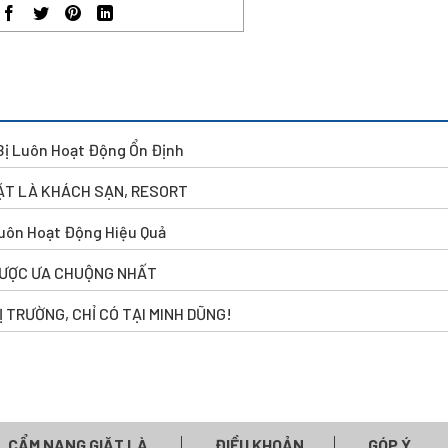
Bị Luôn Hoạt Động Ổn Định
IẶT LÀ KHÁCH SẠN, RESORT
Luôn Hoạt Động Hiệu Quả
ĐƯỢC ƯA CHUỘNG NHẤT
 TRƯỜNG, CHỈ CÓ TẠI MINH DŨNG!
CẨM NANG GIẶT LÀ
ĐIỀU KHOẢN
GÓP Ý