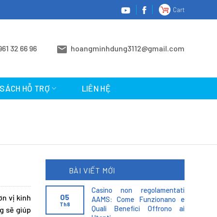
Cart
961 32 66 96
hoangminhdung3112@gmail.com
 SÁCH HỖ TRỢ
LIÊN HỆ
BÀI VIẾT MỚI
Casino non regolamentati
05
n vị kinh
AAMS: Come Funzionano e
Th8
Quali Benefici Offrono ai
g sẽ giúp