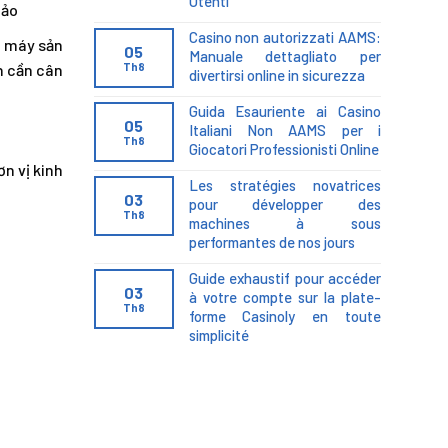
Utenti
hảo
Casino non autorizzati AAMS:
à máy sản
05
Manuale dettagliato per
n cần cân
Th8
divertirsi online in sicurezza
Guida Esauriente ai Casino
05
Italiani Non AAMS per i
Th8
Giocatori Professionisti Online
ơn vị kinh
Les stratégies novatrices
03
pour développer des
Th8
machines à sous
performantes de nos jours
Guide exhaustif pour accéder
03
à votre compte sur la plate-
Th8
forme Casinoly en toute
simplicité