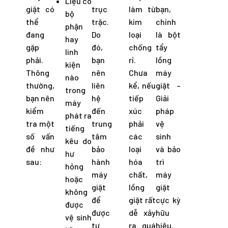
Liệu có
giặt có
trục
làm từ
bạn,
bộ
thể
trặc.
kim
chính
phận
đang
Do
loại
là bột
hay
gặp
đó,
chống
tẩy
linh
phải.
bạn
rỉ.
lồng
kiện
Thông
nên
Chưa
máy
nào
thường,
liên
kể, nếu
giặt –
trong
bạn nên
hệ
tiếp
Giải
máy
kiểm
đến
xúc
pháp
phát ra
tra một
trung
phải
vệ
tiếng
số vấn
tâm
các
sinh
kêu do
đề như
bảo
loại
và bảo
hư
sau:
hành
hóa
trì
hỏng
máy
chất,
máy
hoặc
giặt
lồng
giặt
không
để
giặt rất
cực kỳ
được
được
dễ xảy
hữu
vệ sinh
tư
ra quá
hiệu.