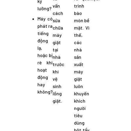
kỹ
vấn
trình
lưỡng?
cách
bào
Máy có
sửa
mòn bề
phát ra
chữa
mặt. Vì
tiếng
máy
thế,
động
giặt
các
lạ,
tại
nhà
hoặc bị
nhà
sản
rè khi
trước
xuất
hoạt
khi
máy
động
vệ
giặt
hay
sinh
luôn
không?
lồng
khuyến
giặt.
khích
người
tiêu
dùng
bột tẩy