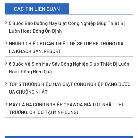
CÁC TIN LIÊN QUAN
5 Bước Bảo Dưỡng Máy Giặt Công Nghiệp Giúp Thiết Bị
Luôn Hoạt Động Ổn Định
NHỮNG THIẾT BỊ CẦN THIẾT ĐỂ SETUP HỆ THỐNG GIẶT
LÀ KHÁCH SẠN, RESORT
6 Bước Vệ Sinh Máy Sấy Công Nghiệp Giúp Thiết Bị Luôn
Hoạt Động Hiệu Quả
TOP 3 THƯƠNG HIỆU MÁY GIẶT CÔNG NGHIỆP ĐANG ĐƯỢC
ƯA CHUỘNG NHẤT
MÁY LÀ GA CÔNG NGHIỆP OSAWOA GIÁ TỐT NHẤT THỊ
TRƯỜNG, CHỈ CÓ TẠI MINH DŨNG!