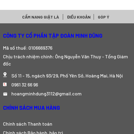
CẨM NANG GIẶT LÀ
ĐIỀU KHOẢN
GÓP Ý
CÔNG TY CỔ PHẦN TẬP ĐOÀN MINH DŨNG
Mã số thuế: 0106669376
Chịu trách nhiệm chính: Ông Nguyễn Văn Thuy - Tổng Giám
đốc
Số 11 - 15, ngách 93/29, Phố Yên Sở, Hoàng Mai, Hà Nội
0961 32 66 96
hoangminhdung3112@gmail.com
CHÍNH SÁCH MUA HÀNG
Chính sách Thanh toán
Chính sách Bảo hành, bảo trì