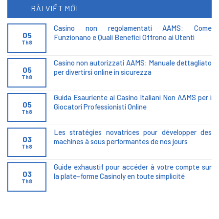
BÀI VIẾT MỚI
Casino non regolamentati AAMS: Come
05
Funzionano e Quali Benefici Offrono ai Utenti
Th8
Casino non autorizzati AAMS: Manuale dettagliato
05
per divertirsi online in sicurezza
Th8
Guida Esauriente ai Casino Italiani Non AAMS per i
05
Giocatori Professionisti Online
Th8
Les stratégies novatrices pour développer des
03
machines à sous performantes de nos jours
Th8
Guide exhaustif pour accéder à votre compte sur
03
la plate-forme Casinoly en toute simplicité
Th8