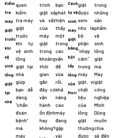
Kiểm
Cách
quen
trình
bạn
giặt
trong
tra
kiểm
giặt xả
phát
tự vệ
được
những
tra máy
và vắt
hiện
xem
sản
máy
sinh
giặt
của
thấy
như là
phẩm
giặt
máy
trước
máy
một
bộ
vệ
trước
giặt
khi tự
giặt
trong
phận
sinh
khi
bằng
vệ sinh
trong
các
“nhạy
lồng
vệ
bột
lồng
khoảng
vấn
cảm”
giặt
sinh
tẩy
giặt tại
thời
đề
trong
mà
nhà
gian
vừa
máy
Máy
lồng
lồng
giúp
gần
rồi,
giặt, vì
giặt
giặt
của
bạn dễ
đây có
khả
chất
công
tại
Mori
dàng
vận
năng
liệu
nghiệp
nhà
“chẩn
hành
cao
của
Minh
đoán
ổn định
máy
lồng
Dũng
bệnh”
hay
đang
giặt
muốn
mà
không?
gặp
thường
chia
máy
vài
được
sẻ đến