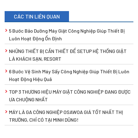
CÁC TIN LIÊN QUAN
5 Bước Bảo Dưỡng Máy Giặt Công Nghiệp Giúp Thiết Bị
Luôn Hoạt Động Ổn Định
NHỮNG THIẾT BỊ CẦN THIẾT ĐỂ SETUP HỆ THỐNG GIẶT
LÀ KHÁCH SẠN, RESORT
6 Bước Vệ Sinh Máy Sấy Công Nghiệp Giúp Thiết Bị Luôn
Hoạt Động Hiệu Quả
TOP 3 THƯƠNG HIỆU MÁY GIẶT CÔNG NGHIỆP ĐANG ĐƯỢC
ƯA CHUỘNG NHẤT
MÁY LÀ GA CÔNG NGHIỆP OSAWOA GIÁ TỐT NHẤT THỊ
TRƯỜNG, CHỈ CÓ TẠI MINH DŨNG!