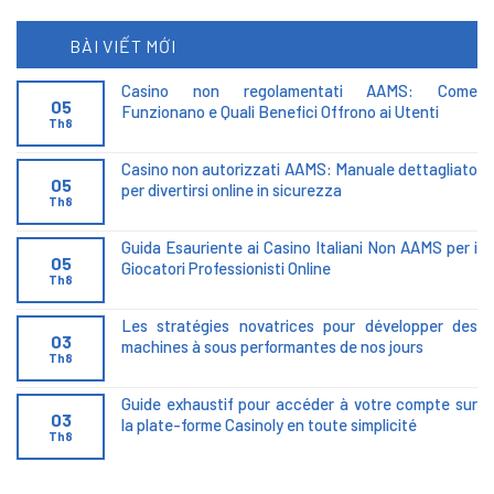
BÀI VIẾT MỚI
Casino non regolamentati AAMS: Come
05
Funzionano e Quali Benefici Offrono ai Utenti
Th8
Casino non autorizzati AAMS: Manuale dettagliato
05
per divertirsi online in sicurezza
Th8
Guida Esauriente ai Casino Italiani Non AAMS per i
05
Giocatori Professionisti Online
Th8
Les stratégies novatrices pour développer des
03
machines à sous performantes de nos jours
Th8
Guide exhaustif pour accéder à votre compte sur
03
la plate-forme Casinoly en toute simplicité
Th8