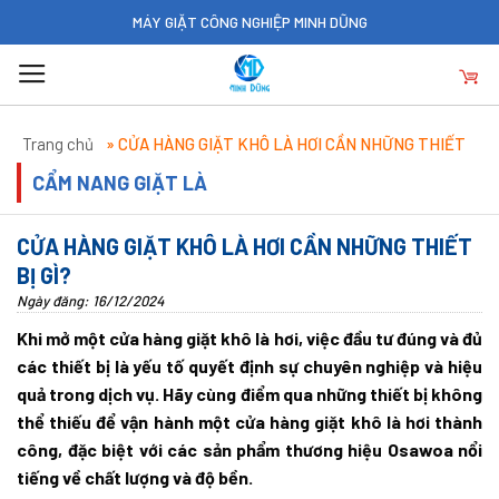
Skip
MÁY GIẶT CÔNG NGHIỆP MINH DŨNG
to
content
Trang chủ
»
CỬA HÀNG GIẶT KHÔ LÀ HƠI CẦN NHỮNG THIẾT
BỊ GÌ?
CẨM NANG GIẶT LÀ
CỬA HÀNG GIẶT KHÔ LÀ HƠI CẦN NHỮNG THIẾT
BỊ GÌ?
Ngày đăng: 16/12/2024
Khi mở một cửa hàng giặt khô là hơi, việc đầu tư đúng và đủ
các thiết bị là yếu tố quyết định sự chuyên nghiệp và hiệu
quả trong dịch vụ. Hãy cùng điểm qua những thiết bị không
thể thiếu để vận hành một cửa hàng giặt khô là hơi thành
công, đặc biệt với các sản phẩm thương hiệu Osawoa nổi
tiếng về chất lượng và độ bền.