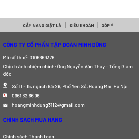
CẨM NANG GIẶT LÀ
ĐIỀU KHOẢN
GÓP Ý
CÔNG TY CỔ PHẦN TẬP ĐOÀN MINH DŨNG
Mã số thuế: 0106669376
Chịu trách nhiệm chính: Ông Nguyễn Văn Thuy - Tổng Giám
đốc
Số 11 - 15, ngách 93/29, Phố Yên Sở, Hoàng Mai, Hà Nội
0961 32 66 96
hoangminhdung3112@gmail.com
CHÍNH SÁCH MUA HÀNG
Chính sách Thanh toán