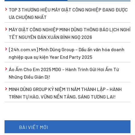
TOP 3 THƯƠNG HIỆU MÁY GIẶT CÔNG NGHIỆP ĐANG ĐƯỢC
ƯA CHUỘNG NHẤT
MÁY GIẶT CÔNG NGHIỆP MINH DŨNG THÔNG BÁO LỊCH NGHỈ
TẾT NGUYÊN ĐÁN XUÂN BÍNH NGỌ 2026
[24h.com.vn] Minh Dũng Group – Dấu ấn văn hóa doanh
nghiệp qua sự kiện Year End Party 2025
Áo Ấm Cho Em 2025 MDG – Hành Trình Gửi Hơi Ấm Từ
Những Điều Giản Dị!
MINH DŨNG GROUP KỶ NIỆM 11 NĂM THÀNH LẬP – HÀNH
TRÌNH TỰ HÀO, VỮNG NỀN TẢNG, SÁNG TƯƠNG LAI!
BÀI VIẾT MỚI