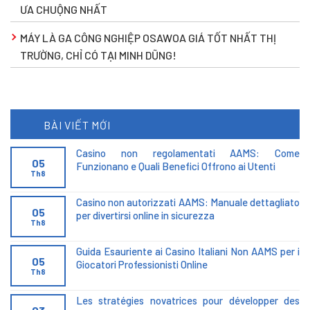
ƯA CHUỘNG NHẤT
MÁY LÀ GA CÔNG NGHIỆP OSAWOA GIÁ TỐT NHẤT THỊ
TRƯỜNG, CHỈ CÓ TẠI MINH DŨNG!
BÀI VIẾT MỚI
Casino non regolamentati AAMS: Come
05
Funzionano e Quali Benefici Offrono ai Utenti
Th8
Casino non autorizzati AAMS: Manuale dettagliato
05
per divertirsi online in sicurezza
Th8
Guida Esauriente ai Casino Italiani Non AAMS per i
05
Giocatori Professionisti Online
Th8
Les stratégies novatrices pour développer des