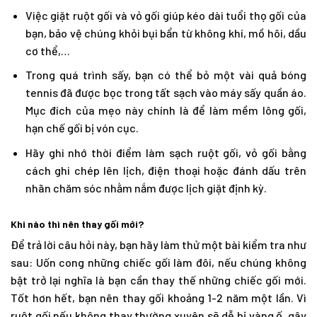
Việc giặt ruột gối và vỏ gối giúp kéo dài tuổi thọ gối của
bạn, bảo vệ chúng khỏi bụi bẩn từ không khí, mồ hôi, dầu
cơ thể,…
Trong quá trình sấy, bạn có thể bỏ một vài quả bóng
tennis đã được bọc trong tất sạch vào máy sấy quần áo.
Mục đích của mẹo này chính là để làm mềm lông gối,
hạn chế gối bị vón cục.
Hãy ghi nhớ thời điểm làm sạch ruột gối, vỏ gối bằng
cách ghi chép lên lịch, điện thoại hoặc đánh dấu trên
nhãn chăm sóc nhằm nắm được lịch giặt định kỳ.
Khi nào thì nên thay gối mới?
Để trả lời câu hỏi này, bạn hãy làm thử một bài kiểm tra như
sau: Uốn cong những chiếc gối làm đôi, nếu chúng không
bật trở lại nghĩa là bạn cần thay thế những chiếc gối mới.
Tốt hơn hết, bạn nên thay gối khoảng 1-2 năm một lần. Vì
ruột gối nếu không thay thường xuyên sẽ dễ bị vàng ố, gây