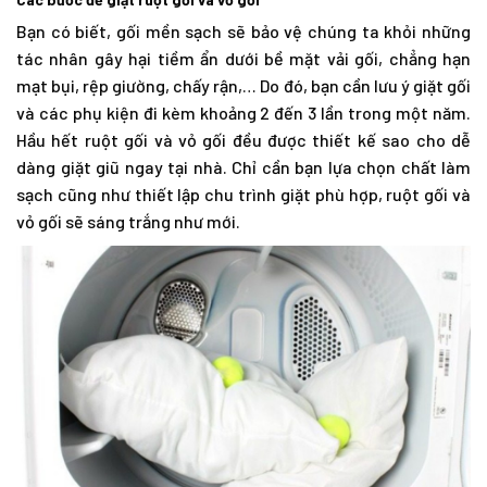
Bạn có biết, gối mền sạch sẽ bảo vệ chúng ta khỏi những
tác nhân gây hại tiềm ẩn dưới bề mặt vải gối, chẳng hạn
mạt bụi, rệp giường, chấy rận,… Do đó, bạn cần lưu ý giặt gối
và các phụ kiện đi kèm khoảng 2 đến 3 lần trong một năm.
Hầu hết ruột gối và vỏ gối đều được thiết kế sao cho dễ
dàng giặt giũ ngay tại nhà. Chỉ cần bạn lựa chọn chất làm
sạch cũng như thiết lập chu trình giặt phù hợp, ruột gối và
vỏ gối sẽ sáng trắng như mới.