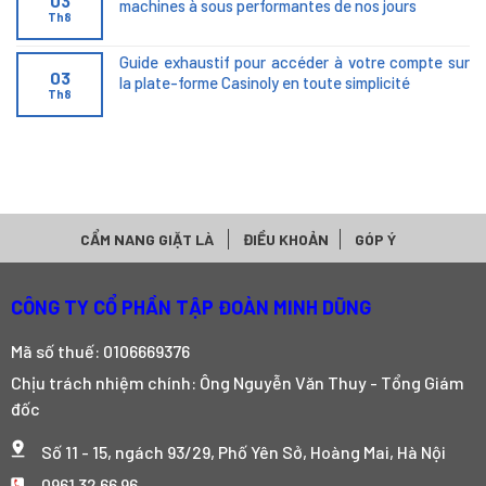
03
machines à sous performantes de nos jours
Th8
Guide exhaustif pour accéder à votre compte sur
03
la plate-forme Casinoly en toute simplicité
Th8
CẨM NANG GIẶT LÀ
ĐIỀU KHOẢN
GÓP Ý
CÔNG TY CỔ PHẦN TẬP ĐOÀN MINH DŨNG
Mã số thuế: 0106669376
Chịu trách nhiệm chính: Ông Nguyễn Văn Thuy - Tổng Giám
đốc
Số 11 - 15, ngách 93/29, Phố Yên Sở, Hoàng Mai, Hà Nội
0961 32 66 96