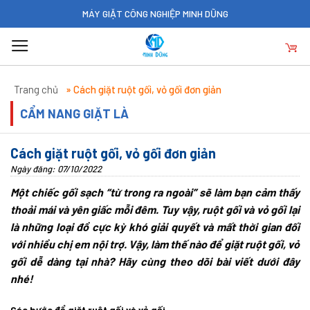
Skip
MÁY GIẶT CÔNG NGHIỆP MINH DŨNG
to
content
Trang chủ
»
Cách giặt ruột gối, vỏ gối đơn giản
CẨM NANG GIẶT LÀ
Cách giặt ruột gối, vỏ gối đơn giản
Ngày đăng: 07/10/2022
Một chiếc gối sạch “từ trong ra ngoài” sẽ làm bạn cảm thấy
thoải mái và yên giấc mỗi đêm. Tuy vậy, ruột gối và vỏ gối lại
là những loại đồ cực kỳ khó giải quyết và mất thời gian đối
với nhiều chị em nội trợ. Vậy, làm thế nào để giặt ruột gối, vỏ
gối dễ dàng tại nhà? Hãy cùng theo dõi bài viết dưới đây
nhé!
Các bước để giặt ruột gối và vỏ gối