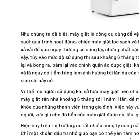
Như chúng ta đã biết, máy giặt là công cụ dùng để vệ
suốt quá trình hoạt động, chiếc máy giặt lọc sạch và 
xả vải để qua ngày thường sẽ cứng lại, những chất cặn
vậy, tùy vào mức độ sử dụng thì sau khoảng 6 tháng tớ
lại và bong ra, bám lại vào chính quần áo được giặt,
và là nguy cơ tiềm tàng làm ảnh hưởng tới làn da của n
sinh sôi nảy nở.
Vì thế mà người sử dụng khi sở hữu máy giặt nên chú
máy giặt tận nhà khoảng 6 tháng tới 1 năm 1 lần, để 
khỏe của những thành viên trong gia đình. Việc này v
người, vừa giữ cho độ bền của máy giặt được dài lâu, g
Hiện nay trên thị trường, có rất nhiều công ty cung cấ
Chỉ một khoản đầu tư nhỏ giúp bạn có thể yên tâm hơn