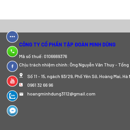
CÔNG TY CỔ PHẦN TẬP ĐOÀN MINH DŨNG
Mã số thuế: 0106669376
Chịu trách nhiệm chính: Ông Nguyễn Văn Thuy - Tổng
Số 11 - 15, ngách 93/29, Phố Yên Sở, Hoàng Mai, Hà 
0961 32 66 96
hoangminhdung3112@gmail.com