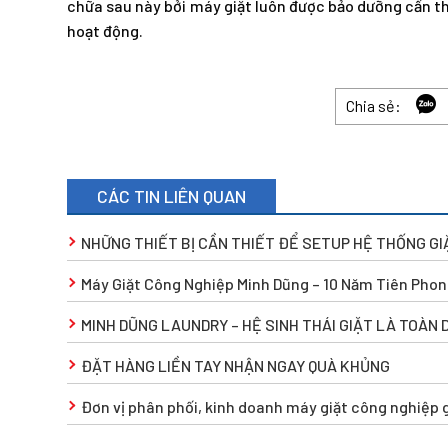
chữa sau này bởi máy giặt luôn được bảo dưỡng cẩn th
hoạt động.
Chia sẻ:
CÁC TIN LIÊN QUAN
NHỮNG THIẾT BỊ CẦN THIẾT ĐỂ SETUP HỆ THỐNG G
Máy Giặt Công Nghiệp Minh Dũng – 10 Năm Tiên Phon
MINH DŨNG LAUNDRY – HỆ SINH THÁI GIẶT LÀ TOÀN 
ĐẶT HÀNG LIỀN TAY NHẬN NGAY QUÀ KHỦNG
Đơn vị phân phối, kinh doanh máy giặt công nghiệp g