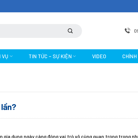
0
H VỤ
TIN TỨC – SỰ KIỆN
VIDEO
CHÍNH
 lần?
iện gia dụng ngày càng đóng vai trò vô cùng quan trọng trong n