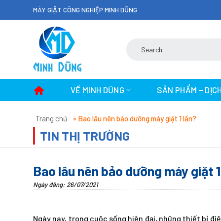
Skip
MÁY GIẶT CÔNG NGHIỆP MINH DŨNG
to
content
Search
for:
VỀ MINH DŨNG
SẢN PHẨM – DỊC
Trang chủ
»
Bao lâu nên bảo dưỡng máy giặt 1 lần?
TIN THỊ TRƯỜNG
Bao lâu nên bảo dưỡng máy giặt 1
Ngày đăng: 26/07/2021
Ngày nay, trong cuộc sống hiện đại, những thiết bị đ