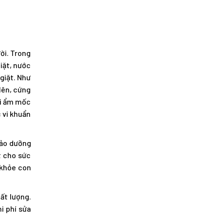
ời. Trong
iặt, nước
giặt. Như
lên, cứng
ùi ẩm mốc
c vi khuẩn
bảo dưỡng
t cho sức
 khỏe con
hất lượng.
i phí sửa