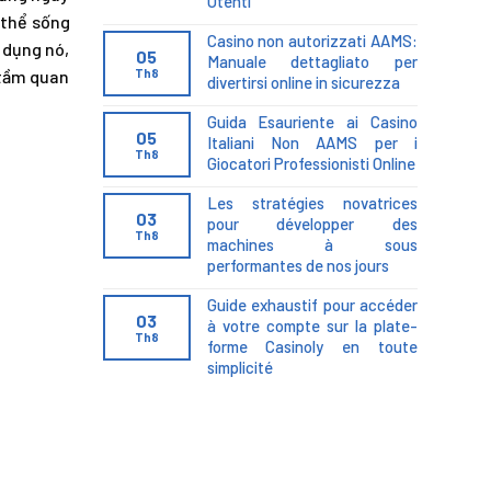
Utenti
 thể sống
Casino non autorizzati AAMS:
 dụng nó,
05
Manuale dettagliato per
 tầm quan
Th8
divertirsi online in sicurezza
Guida Esauriente ai Casino
05
Italiani Non AAMS per i
Th8
Giocatori Professionisti Online
Les stratégies novatrices
03
pour développer des
Th8
machines à sous
performantes de nos jours
Guide exhaustif pour accéder
03
à votre compte sur la plate-
Th8
forme Casinoly en toute
simplicité