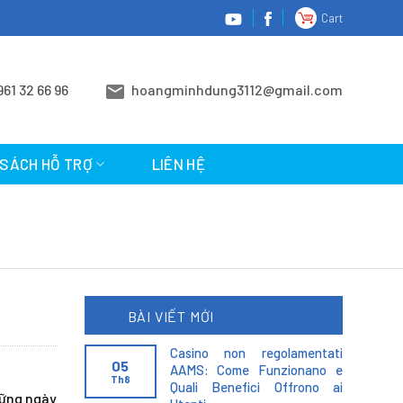
Cart
961 32 66 96
hoangminhdung3112@gmail.com
 SÁCH HỖ TRỢ
LIÊN HỆ
BÀI VIẾT MỚI
Casino non regolamentati
05
AAMS: Come Funzionano e
Th8
Quali Benefici Offrono ai
hững ngày