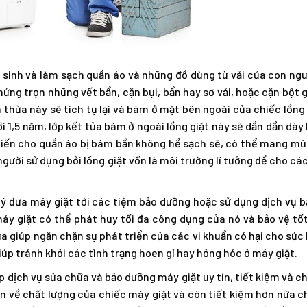
 sinh và làm sạch quần áo và những đồ dùng từ vải của con ngư
hứng trọn những vết bẩn, cặn bụi, bẩn hay sơ vải, hoặc cặn bột g
 thừa này sẽ tích tụ lại và bám ở mặt bên ngoài của chiếc lồng 
i 1,5 năm, lớp kết tủa bám ở ngoài lồng giặt này sẽ dần dần dày 
 khiến cho quần áo bị bám bẩn không hề sạch sẽ, có thể mang m
gười sử dụng bởi lồng giặt vốn là môi trường lí tưởng để cho cá
 ý đưa máy giặt tới các tiệm bảo dưỡng hoặc sử dụng dịch vụ 
máy giặt có thể phát huy tối đa công dụng của nó và bảo vệ tố
ừa giúp ngăn chặn sự phát triển của các vi khuẩn có hại cho sức
iúp tránh khỏi các tình trạng hoen gỉ hay hỏng hóc ở máy giặt.
p dịch vụ sửa chữa và bảo dưỡng máy giặt uy tín, tiết kiệm và c
 về chất lượng của chiếc máy giặt và còn tiết kiệm hơn nữa ch