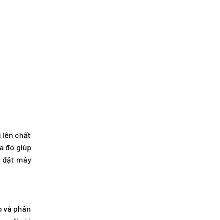
 lên chất
a đó giúp
í đặt máy
p và phân