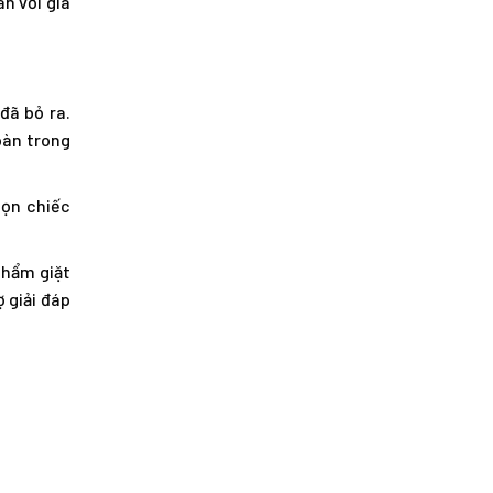
n với giá
đã bỏ ra.
oàn trong
họn chiếc
phẩm giặt
 giải đáp