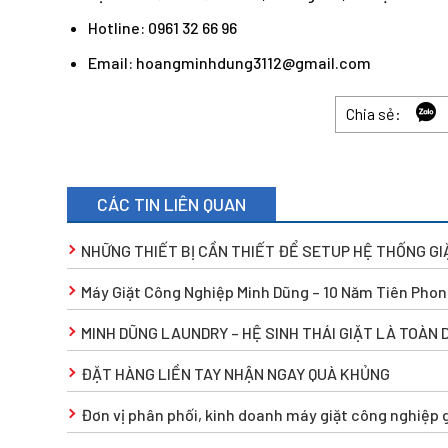
Hotline: 0961 32 66 96
Email: hoangminhdung3112@gmail.com
Chia sẻ:
CÁC TIN LIÊN QUAN
NHỮNG THIẾT BỊ CẦN THIẾT ĐỂ SETUP HỆ THỐNG G
Máy Giặt Công Nghiệp Minh Dũng – 10 Năm Tiên Phon
MINH DŨNG LAUNDRY – HỆ SINH THÁI GIẶT LÀ TOÀN 
ĐẶT HÀNG LIỀN TAY NHẬN NGAY QUÀ KHỦNG
Đơn vị phân phối, kinh doanh máy giặt công nghiệp g