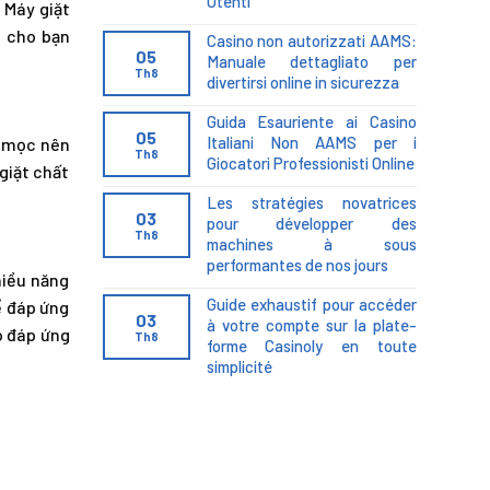
Utenti
 Máy giặt
p cho bạn
Casino non autorizzati AAMS:
05
Manuale dettagliato per
Th8
divertirsi online in sicurezza
Guida Esauriente ai Casino
05
Italiani Non AAMS per i
g mọc nên
Th8
Giocatori Professionisti Online
giặt chất
Les stratégies novatrices
03
pour développer des
Th8
machines à sous
performantes de nos jours
hiều năng
Guide exhaustif pour accéder
ể đáp ứng
03
à votre compte sur la plate-
ó đáp ứng
Th8
forme Casinoly en toute
simplicité