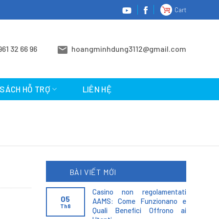
Cart
961 32 66 96
hoangminhdung3112@gmail.com
 SÁCH HỖ TRỢ
LIÊN HỆ
BÀI VIẾT MỚI
Casino non regolamentati
05
AAMS: Come Funzionano e
Th8
Quali Benefici Offrono ai