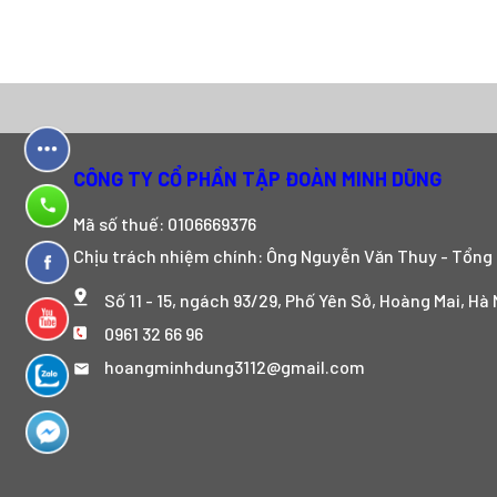
CÔNG TY CỔ PHẦN TẬP ĐOÀN MINH DŨNG
Mã số thuế: 0106669376
Chịu trách nhiệm chính: Ông Nguyễn Văn Thuy - Tổng
Số 11 - 15, ngách 93/29, Phố Yên Sở, Hoàng Mai, Hà 
0961 32 66 96
hoangminhdung3112@gmail.com